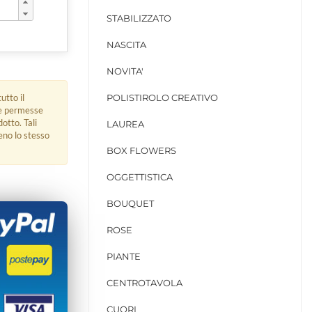
STABILIZZATO
NASCITA
NOVITA'
utto il
POLISTIROLO CREATIVO
ue permesse
dotto. Tali
LAUREA
eno lo stesso
BOX FLOWERS
OGGETTISTICA
BOUQUET
ROSE
PIANTE
CENTROTAVOLA
CUORI