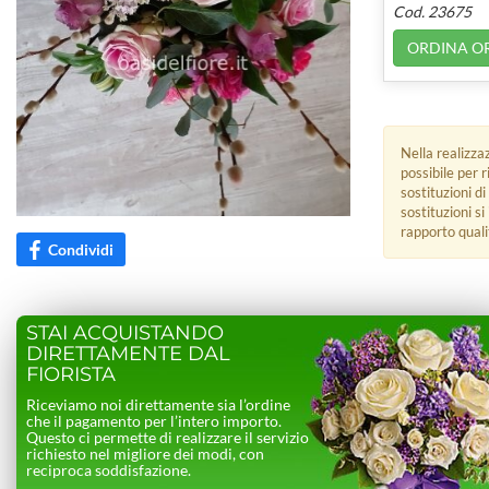
Cod. 23675
ORDINA O
Nella realizza
possibile per 
sostituzioni di
sostituzioni s
rapporto quali
Condividi
STAI ACQUISTANDO
DIRETTAMENTE DAL
FIORISTA
Riceviamo noi direttamente sia l’ordine
che il pagamento per l’intero importo.
Questo ci permette di realizzare il servizio
richiesto nel migliore dei modi, con
reciproca soddisfazione.