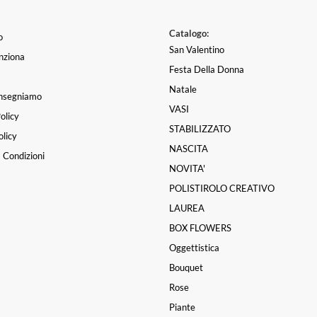
Catalogo:
o
San Valentino
nziona
Festa Della Donna
Natale
nsegniamo
VASI
olicy
STABILIZZATO
licy
NASCITA
 Condizioni
NOVITA'
POLISTIROLO CREATIVO
LAUREA
BOX FLOWERS
Oggettistica
Bouquet
Rose
Piante