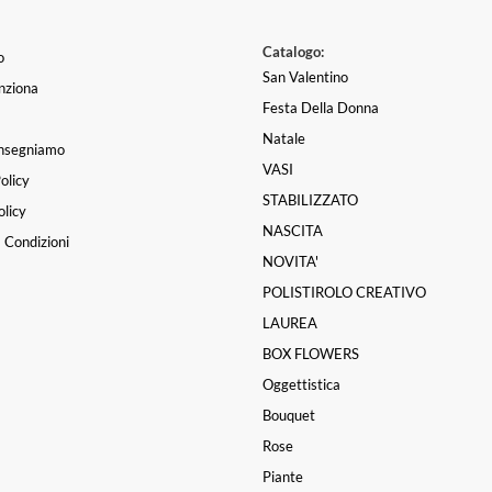
Catalogo:
o
San Valentino
nziona
Festa Della Donna
Natale
nsegniamo
VASI
olicy
STABILIZZATO
licy
NASCITA
 Condizioni
NOVITA'
POLISTIROLO CREATIVO
LAUREA
BOX FLOWERS
Oggettistica
Bouquet
Rose
Piante