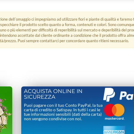
zione dell´omaggio ci impegniamo ad utilizzare fiori e piante di qualità e faremo t
rispecchiare il prodotto scelto quanto a forma, contenuti e colori. Sono comunq
 uno o più elementi per difficoltà di reperibilità sul mercato e deperibilità del pro
i intendono accettate dal cliente ordinante a condizione che il prodotto offra alm
tà/prezzo. Puoi sempre contattarci per concordare quanto ritieni necessario.
ACQUISTA ONLINE IN
SICUREZZA
Puoi pagare con il tuo Conto PayPal, la tua
carta di credito o Satispay. In tutti i casi le
tue informazioni sensibili (dati della carta)
non vengono condivise con noi.